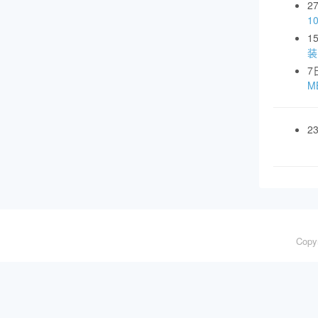
2
1
1
装
7
MB
2
Copy