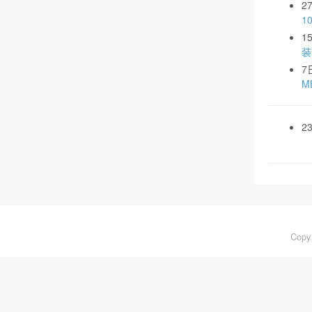
2
1
1
装
7
MB
2
Copy