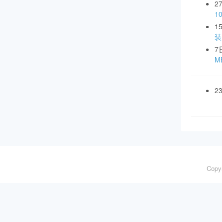
2
1
1
装
7
MB
2
Copy