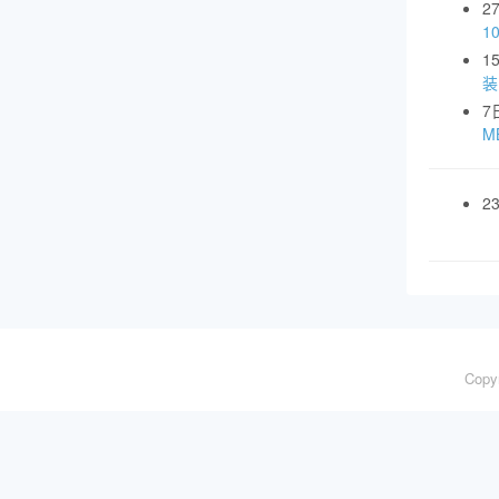
2
1
1
装
7
MB
2
Copy