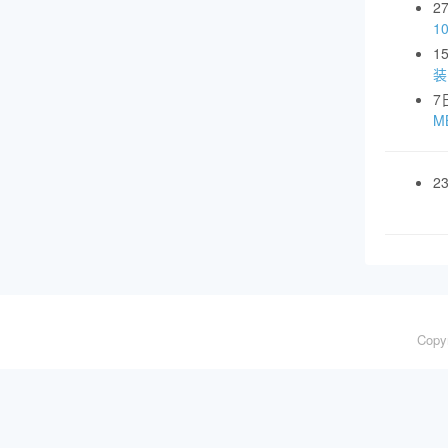
2
1
1
装
7
MB
2
Copy