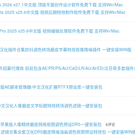
shop 2026 v27.1中文版 顶级平面创作设计软件免费下载 支持Win/Mac
 Effects 2025 v25.6中文版 视频后期特效制作软件免费下载 支持Win/Mac
ere Pro 2025 v25.6中文版 视频编辑处理软件免费下载 支持Win/Mac
文汉化插件合集防抖调色转场磨皮字幕特效抠像降噪插件 一键安装WIN版
件招募代理商 目前包含AE/PR/PS/AU/C4D/LR/AU/AI/ED/达芬奇多
AC版AE脚本管理器/中文汉化扩展RTFX预设库一键安装包
-中文汉化人像磨皮文字标题特效转场调色滤镜一键安装包
AC苹果版人像精修磨皮网格抠图调色预设DR5一键安装包
6评论
024滤镜合集全套汉化DR5磨皮降噪油画调色抠图预设特效包 一键安装WIN