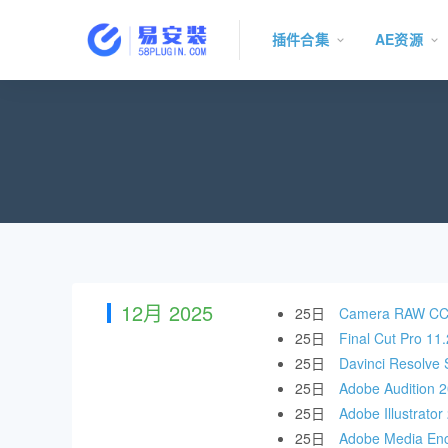
插件合集
AE资源
12月 2025
25日
Camera RAW 
25日
Final Cut 
25日
Davinci Res
25日
Adobe Audit
25日
Adobe Illust
25日
Adobe Media