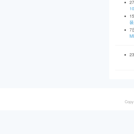
2
1
1
装
7
MB
2
Copy