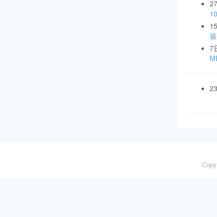
2
1
1
装
7
MB
2
Copy