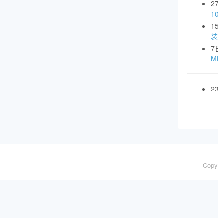
2
1
1
装
7
MB
2
Copy