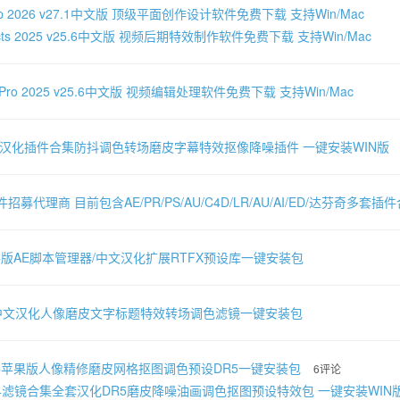
shop 2026 v27.1中文版 顶级平面创作设计软件免费下载 支持Win/Mac
 Effects 2025 v25.6中文版 视频后期特效制作软件免费下载 支持Win/Mac
ere Pro 2025 v25.6中文版 视频编辑处理软件免费下载 支持Win/Mac
文汉化插件合集防抖调色转场磨皮字幕特效抠像降噪插件 一键安装WIN版
件招募代理商 目前包含AE/PR/PS/AU/C4D/LR/AU/AI/ED/达芬奇多
AC版AE脚本管理器/中文汉化扩展RTFX预设库一键安装包
-中文汉化人像磨皮文字标题特效转场调色滤镜一键安装包
AC苹果版人像精修磨皮网格抠图调色预设DR5一键安装包
6评论
024滤镜合集全套汉化DR5磨皮降噪油画调色抠图预设特效包 一键安装WIN