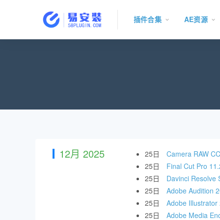
插件合集
AE资源
12月 2025
25日
Camera RAW 
25日
Final Cut 
25日
Davinci Res
25日
Adobe Audit
25日
Adobe Illust
25日
Adobe Media