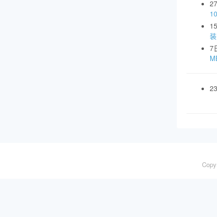
2
1
1
装
7
MB
2
Copy