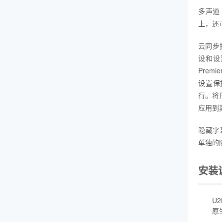
多声道 
上，还可
云同步
设和设置
Prem
设置保持
行。将所
应用到
隐藏字
单独的
安装
U2
原