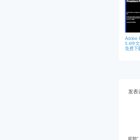
Adobe 
5.6中
免费下载
发表
昵称*