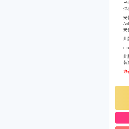
已经
过
安装
A
安
此
ma
此
装
致