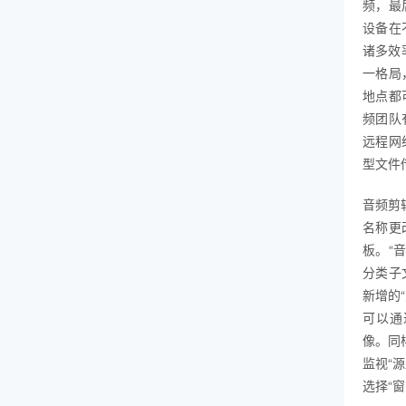
频，最后
设备在
诸多效率
一格局
地点都可
频团队
远程网
型文件
音频剪
名称更
板。“
分类子
新增的
可以通
像。同
监视“
选择“窗