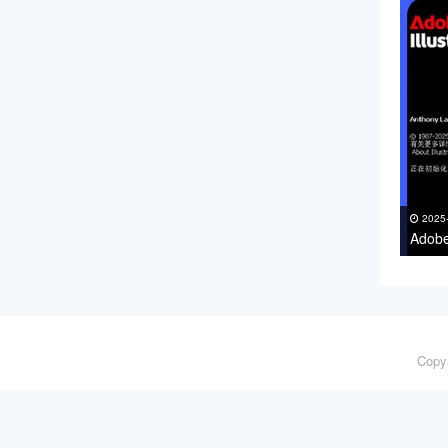
2025
Adob
支持Wi
Copy