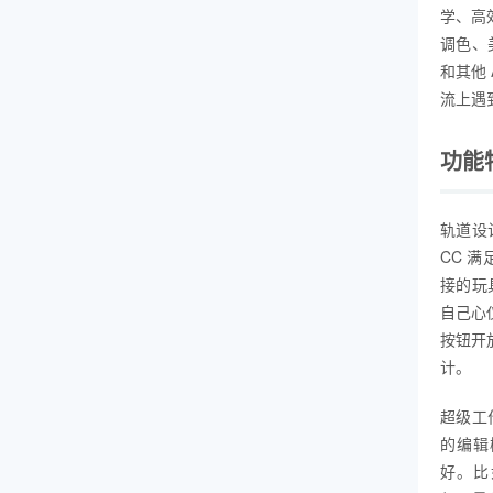
学、高
调色、
和其他
流上遇
功能
轨道设
CC 满
接的玩
自己心
按钮开
计。
超级工作
的编辑
好。比如